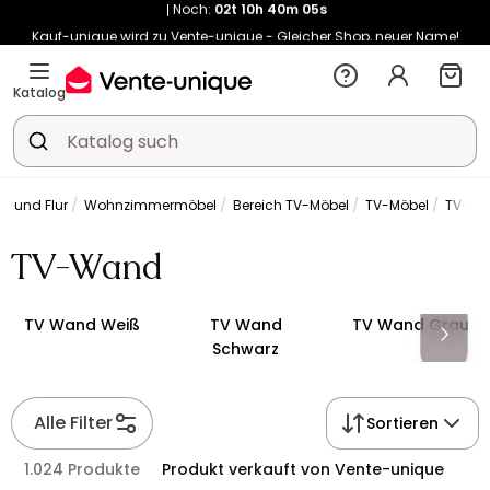
Kauf-unique wird zu Vente-unique - Gleicher Shop, neuer Name!
-10% ab 400€ mit
HEAT10
auf Vente-unique-Produkte
Noch:
02t
10h
40m
13s
Katalog
 und Flur
Wohnzimmermöbel
Bereich TV-Möbel
TV-Möbel
TV-W
TV-Wand
TV Wand Weiß
TV Wand
TV Wand Grau
Schwarz
Alle Filter
Sortieren
1.024 Produkte
Produkt verkauft von Vente-unique