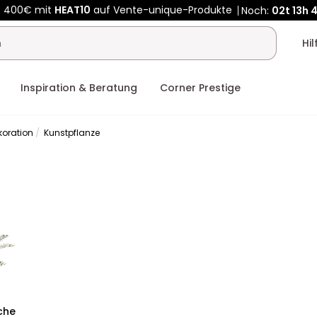
Kauf-unique wird zu Vente-unique - Gleicher Shop, neuer Name
b 400€ mit
HEAT10
auf Vente-unique-Produkte
Noch:
02t
13h
Hi
Inspiration & Beratung
Corner Prestige
oration
Kunstpflanze
che