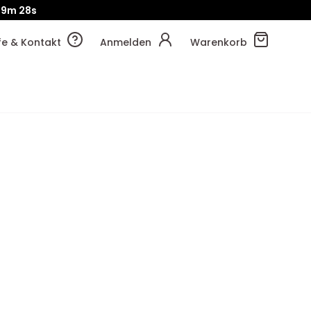
!
49m
34s
lfe & Kontakt
Anmelden
Warenkorb