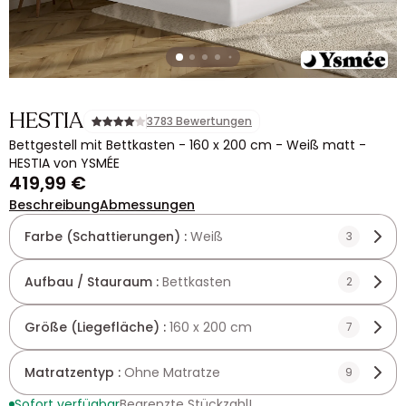
HESTIA
3783 Bewertungen
Bettgestell mit Bettkasten - 160 x 200 cm - Weiß matt -
HESTIA von YSMÉE
419,99 €
Beschreibung
Abmessungen
Farbe (Schattierungen) :
Weiß
3
Aufbau / Stauraum :
Bettkasten
2
Größe (Liegefläche) :
160 x 200 cm
7
Matratzentyp :
Ohne Matratze
9
Sofort verfügbar
Begrenzte Stückzahl!