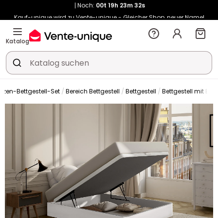
Kauf-unique wird zu Vente-unique - Gleicher Shop, neuer Name!
-10% ab 450€ mit
ENJOY10
auf Vente-unique-Produkte
Noch:
00t
20h
45m
48s
Katalog
atzen-Bettgestell-Set
Bereich Bettgestell
Bettgestell
Bettgestell mit Bet