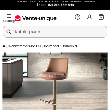
Kauf-unique wird zu Vente-unique - Gleicher Shop, neuer Name!
-10% ab 400€ mit
HEAT10
auf Vente-unique-Produkte
Noch:
02t
06h
57m
11s
Katalog
Wohnzimmer und Flur
Barmöbel
Barhocker