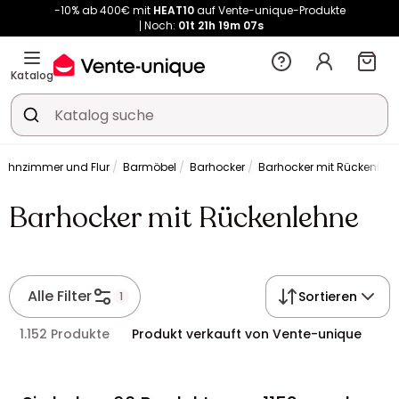
Noch:
01t
21h
19m
06s
Kauf-unique wird zu Vente-unique - Gleicher Shop, neuer Name!
-10% ab 400€ mit
HEAT10
auf Vente-unique-Produkte
Noch:
01t
21h
53m
20s
Katalog
ohnzimmer und Flur
Barmöbel
Barhocker
Barhocker mit Rückenleh
Barhocker mit Rückenlehne
Alle Filter
Sortieren
1
1.152 Produkte
Produkt verkauft von Vente-unique