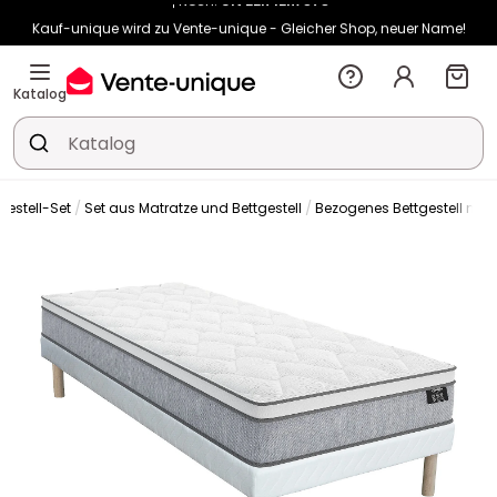
Kauf-unique wird zu Vente-unique - Gleicher Shop, neuer Name!
-10% ab 400€ mit
HEAT10
auf Vente-unique-Produkte
Noch:
01t
22h
13m
04s
Katalog
gestell-Set
Set aus Matratze und Bettgestell
Bezogenes Bettgestell mit 