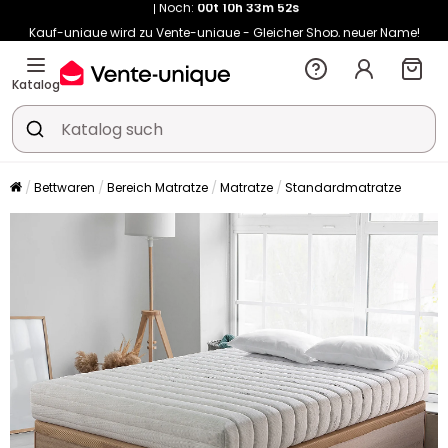
Kauf-unique wird zu Vente-unique - Gleicher Shop, neuer Name!
-10% ab 400€ mit
HEAT10
auf Vente-unique-Produkte
Noch:
00t
10h
34m
00s
Katalog
Bettwaren
Bereich Matratze
Matratze
Standardmatratze