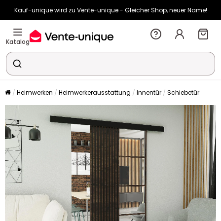
Kauf-unique wird zu Vente-unique - Gleicher Shop, neuer Name!
-10% ab 400€ mit
HEAT10
auf Vente-unique-Produkte
Noch:
02t
18h
39m
22s
Katalog
Heimwerken
Heimwerkerausstattung
Innentür
Schiebetür