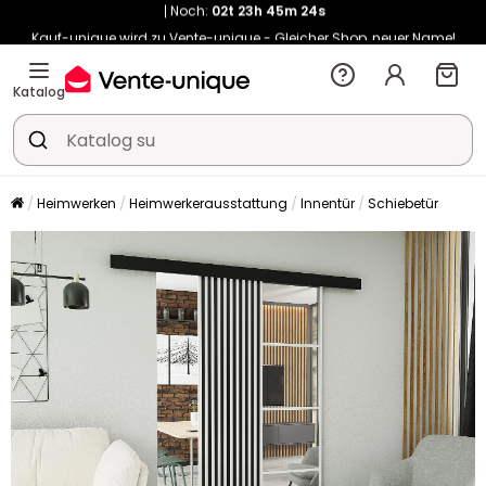
Kauf-unique wird zu Vente-unique - Gleicher Shop, neuer Name!
-10% ab 400€ mit
HEAT10
auf Vente-unique-Produkte
Noch:
02t
23h
45m
32s
Katalog
Heimwerken
Heimwerkerausstattung
Innentür
Schiebetür