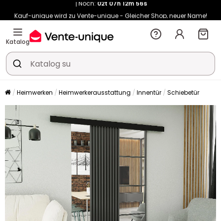
Kauf-unique wird zu Vente-unique - Gleicher Shop, neuer Name!
-10% ab 400€ mit
HEAT10
auf Vente-unique-Produkte
Noch:
02t
07h
13m
04s
Katalog
Heimwerken
Heimwerkerausstattung
Innentür
Schiebetür