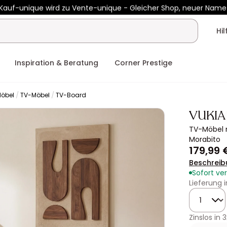
Kauf-unique wird zu Vente-unique - Gleicher Shop, neuer Name
 450€ mit
ENJOY10
auf Vente-unique-Produkte
Noch:
00t
20h
Hi
Inspiration & Beratung
Corner Prestige
Möbel
TV-Möbel
TV-Board
VUKIA
TV-Möbel m
Morabito
179,99 
Beschreib
Sofort ve
Lieferung 
Menge
Zinslos in
3