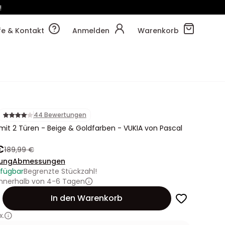
!
44m
00s
lfe & Kontakt
Anmelden
Warenkorb
44 Bewertungen
it 2 Türen - Beige & Goldfarben - VUKIA von Pascal
€
189,99 €
ung
Abmessungen
rfügbar
Begrenzte Stückzahl!
innerhalb von 4-6 Tagen
In den Warenkorb
x.