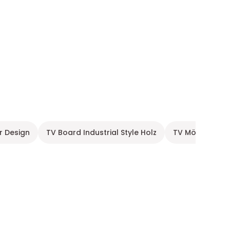
 Design
TV Board Industrial Style Holz
TV Möbel recht