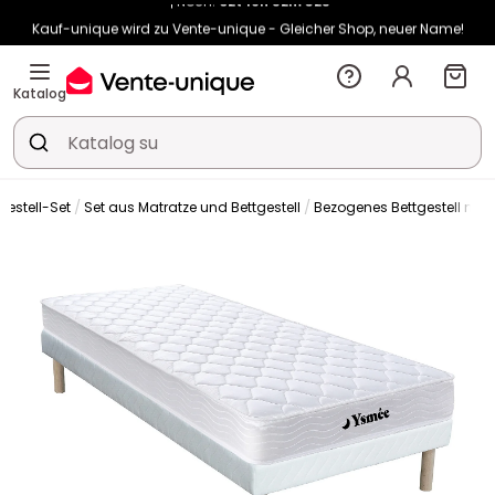
Kauf-unique wird zu Vente-unique - Gleicher Shop, neuer Name!
-10% ab 400€ mit
HEAT10
auf Vente-unique-Produkte
Noch:
02t
16h
52m
40s
Katalog
gestell-Set
Set aus Matratze und Bettgestell
Bezogenes Bettgestell mit 