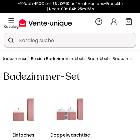
-10% ab 450€ mit
ENJOY10
auf Vente-unique-Produkte
Noch:
00t
04h
25m
23s
Kauf-unique wird zu Vente-unique - Gleicher Shop, neuer Name!
-10% ab 450€ mit
ENJOY10
auf Vente-unique-Produkte
Katalog
Noch:
00t
06h
19m
37s
Badezimmer
Bereich Badezimmermöbel
Badmöbel
Badezimmer-
Badezimmer-Set
Einfaches
Doppelwaschtisc