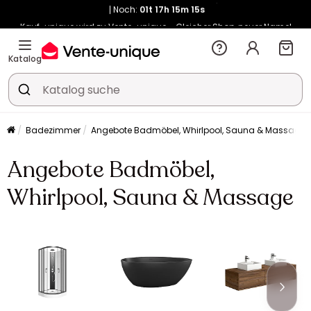
Noch:
01t
17h
15m
14s
Kauf-unique wird zu Vente-unique - Gleicher Shop, neuer Name!
-10% ab 400€ mit
HEAT10
auf Vente-unique-Produkte
Noch:
01t
18h
01m
49s
Katalog
Badezimmer
Angebote Badmöbel, Whirlpool, Sauna & Massage
Angebote Badmöbel,
Whirlpool, Sauna & Massage