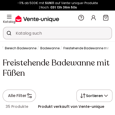
-11% ab 500€ mit
SUN11
auf Vente-unique-Produkte
Noch:
03t
13h
36m
50s
Kauf-unique wird zu Vente-unique - Gleicher Shop, neuer Name!
-11% ab 500€ mit
SUN11
auf Vente-unique-Produkte
Katalog
Noch:
03t
15h
14m
52s
r
Bereich Badewanne
Badewanne
Freistehende Badewanne mit Fü
Freistehende Badewanne mit
Füßen
Alle Filter
Sortieren
35 Produkte
Produkt verkauft von Vente-unique