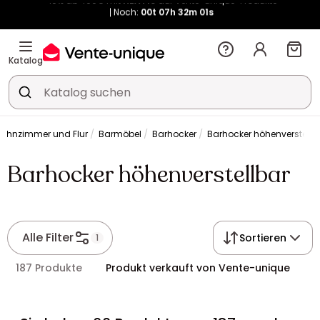
Noch:
00t
07h
32m
00s
Kauf-unique wird zu Vente-unique - Gleicher Shop, neuer Name!
-10% ab 400€ mit
HEAT10
auf Vente-unique-Produkte
Noch:
00t
07h
32m
08s
Katalog
ohnzimmer und Flur
Barmöbel
Barhocker
Barhocker höhenverstellb
Barhocker höhenverstellbar
Alle Filter
Sortieren
1
187 Produkte
Produkt verkauft von Vente-unique