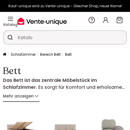
Kauf-unique wird zu Vente-unique - Gleicher Shop, neuer Name!
-10% ab 400€ mit
HEAT10
auf Vente-unique-Produkte
Noch:
02t
18h
49m
50s
Katalog
Schlafzimmer
Bereich Bett
Bett
Bett
Das Bett ist das zentrale Möbelstück im
Schlafzimmer.
Es sorgt für Komfort und erholsame
Nächte und passt sich dank verschiedener Modelle
Mehr anzeigen
Ihren Bedürfnissen an. Ob
Stauraumbett
,
Ausziehbett
oder
Etagenbett
, entdecken Sie Betten
in unterschiedlichen Materialien und Größen, die
Funktionalität und Design perfekt verbinden.