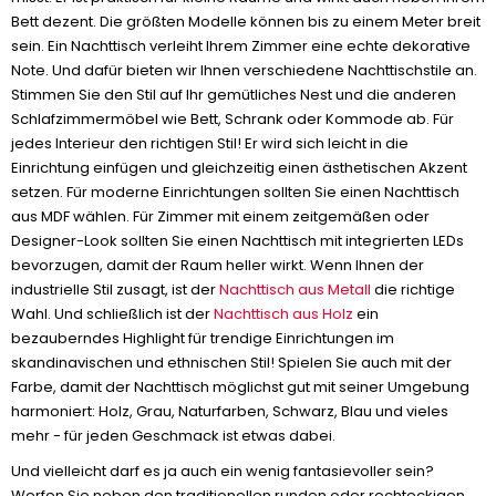
Bett dezent. Die größten Modelle können bis zu einem Meter breit
sein. Ein Nachttisch verleiht Ihrem Zimmer eine echte dekorative
Note. Und dafür bieten wir Ihnen verschiedene Nachttischstile an.
Stimmen Sie den Stil auf Ihr gemütliches Nest und die anderen
Schlafzimmermöbel wie Bett, Schrank oder Kommode ab. Für
jedes Interieur den richtigen Stil! Er wird sich leicht in die
Einrichtung einfügen und gleichzeitig einen ästhetischen Akzent
setzen. Für moderne Einrichtungen sollten Sie einen Nachttisch
aus MDF wählen. Für Zimmer mit einem zeitgemäßen oder
Designer-Look sollten Sie einen Nachttisch mit integrierten LEDs
bevorzugen, damit der Raum heller wirkt. Wenn Ihnen der
industrielle Stil zusagt, ist der
Nachttisch aus Metall
die richtige
Wahl. Und schließlich ist der
Nachttisch aus Holz
ein
bezauberndes Highlight für trendige Einrichtungen im
skandinavischen und ethnischen Stil! Spielen Sie auch mit der
Farbe, damit der Nachttisch möglichst gut mit seiner Umgebung
harmoniert: Holz, Grau, Naturfarben, Schwarz, Blau und vieles
mehr - für jeden Geschmack ist etwas dabei.
Und vielleicht darf es ja auch ein wenig fantasievoller sein?
Werfen Sie neben den traditionellen runden oder rechteckigen