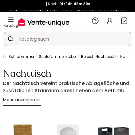
Kauf-unique wird zu Vente-unique - Gleicher Shop, neuer Name!
-10% ab 400€ mit
HEAT10
auf Vente-unique-Produkte
Noch:
01t
16h
43m
36s
Katalog
Schlafzimmer
Schlafzimmermöbel
Bereich Nachttisch
Nachtti
Nachttisch
Der
Nachttisch
vereint praktische Ablagefläche und
zusätzlichen Stauraum direkt neben dem Bett. Ob
mit Schubladen oder offenem Fach – er ergänzt
Mehr anzeigen
jedes Schlafzimmer und sorgt für mehr Ordnung im
Alltag.