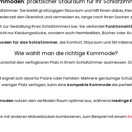
mmoden
: praktischer Stauraum für Ihr Schlafzi
lafzimmer. Sie bietet großzügigen Stauraum und hilft Ihnen dabei, K
jederzeit den Überblick und vermeiden es, lange nach Ihren Sachen 
 zur Gestaltung Ihres Schlafzimmers bei. Sie verbindet
Funktionalit
ht nur Kleidungsstücke, sondern auch Heimtextilien, Bücher oder A
den für das Schlafzimmer
, die Komfort, Stauraum und Stil mitei
Wie wählt man die richtige Kommode?
zunächst den verfügbaren Platz in Ihrem Schlafzimmer ausmessen. Die
d eignet sich ideal für Paare oder Familien. Mehrere geräumige Sch
 weniger Platz verfügen, kann eine
kompakte Kommode
die perfek
moden
nutzen den vertikalen Raum optimal aus, während
niedrige
de mit anderen Möbelstücken kombinieren, zum Beispiel mit einem
Kl