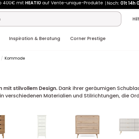
Kauf-unique wird zu Vente-unique - Gleicher Shop, neuer Name
b 400€ mit
HEAT10
auf Vente-unique-Produkte
Noch:
01t
14h
Hi
Inspiration & Beratung
Corner Prestige
e
Kommode
mit stilvollem Design.
Dank ihrer geräumigen Schublade
verschiedenen Materialien und Stilrichtungen, die Ordn