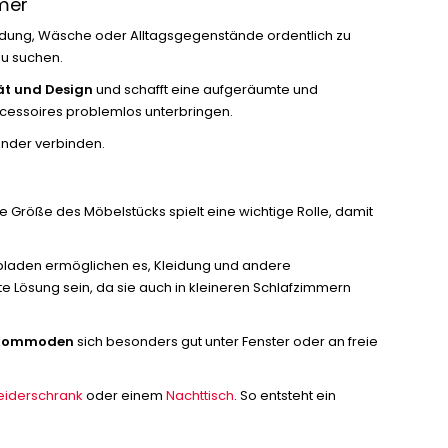
mmer
leidung, Wäsche oder Alltagsgegenstände ordentlich zu
zu suchen.
ät und Design
und schafft eine aufgeräumte und
ccessoires problemlos unterbringen.
nander verbinden.
 Größe des Möbelstücks spielt eine wichtige Rolle, damit
ubladen ermöglichen es, Kleidung und andere
te Lösung sein, da sie auch in kleineren Schlafzimmern
 Kommoden
sich besonders gut unter Fenster oder an freie
eiderschrank
oder einem
Nachttisch
. So entsteht ein