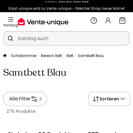
Kauf-unique wird zu Vente-unique - Gleicher Shop, neuer Name!
-10% ab 450€ mit
ENJOY10
auf Vente-unique-Produkte
Noch:
00t
21h
32m
13s
Katalog
Schlafzimmer
Bereich Bett
Bett
Samtbett Blau
Samtbett Blau
Alle Filter
Sortieren
2
275 Produkte