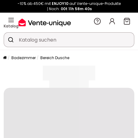
-10% ab 450€ mit
ENJOY10
auf Vente-unique-Produkte
Noch:
00t
11h
58m
40s
Kauf-unique wird zu Vente-unique - Gleicher Shop, neuer Name!
-10% ab 450€ mit
ENJOY10
auf Vente-unique-Produkte
Katalog
Noch:
00t
11h
58m
47s
Badezimmer
Bereich Dusche
placeholder
placeholder