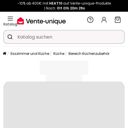
-10% ab 400€ mit
HEAT10
auf Vente-unique-Produkte
Noch:
01t
01h
20m
29s
Kauf-unique wird zu Vente-unique - Gleicher Shop, neuer Name!
-10% ab 400€ mit
HEAT10
auf Vente-unique-Produkte
Katalog
Noch:
01t
01h
20m
35s
Esszimmer und Küche
Küche
Bereich Küchenzubehör
placeholder
placeholder