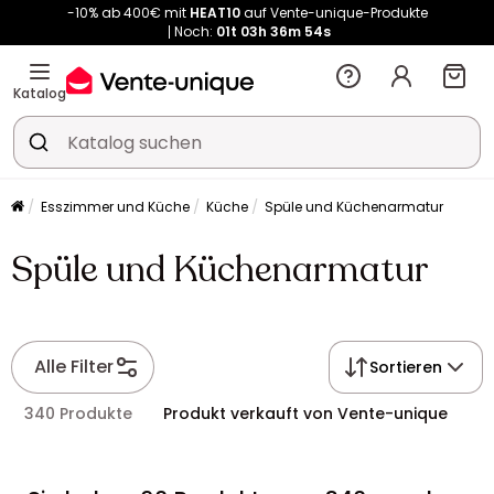
Noch:
01t
03h
36m
53s
Kauf-unique wird zu Vente-unique - Gleicher Shop, neuer Name!
-10% ab 400€ mit
HEAT10
auf Vente-unique-Produkte
Noch:
01t
03h
37m
01s
Katalog
Esszimmer und Küche
Küche
Spüle und Küchenarmatur
Spüle und Küchenarmatur
Alle Filter
Sortieren
340 Produkte
Produkt verkauft von Vente-unique