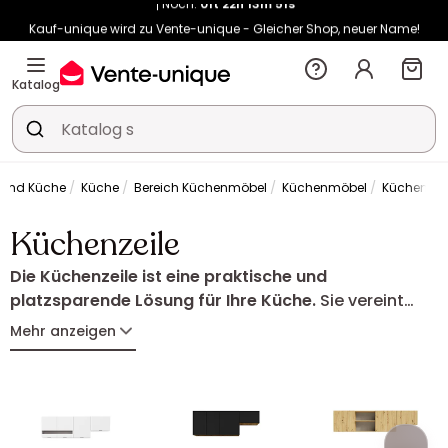
Kauf-unique wird zu Vente-unique - Gleicher Shop, neuer Name!
-10% ab 400€ mit
HEAT10
auf Vente-unique-Produkte
Noch:
01t
22h
13m
59s
Katalog
 und Küche
Küche
Bereich Küchenmöbel
Küchenmöbel
Küchenzeil
Küchenzeile
Die Küchenzeile ist eine praktische und
platzsparende Lösung für Ihre Küche.
Sie vereint
Schränke, Stauraum und Arbeitsfläche in einem
Mehr anzeigen
harmonischen Ensemble. Entdecken Sie
Küchenzeilen, die Funktionalität und Design
verbinden und sich perfekt an Ihren Raum anpassen.