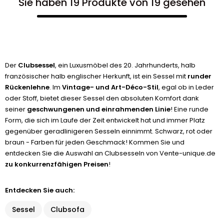
Sie haben 19 Produkte von 19 gesehen
Der
Clubsessel
, ein Luxusmöbel des 20. Jahrhunderts, halb
französischer halb englischer Herkunft, ist ein Sessel mit
runder
Rückenlehne
. Im
Vintage- und Art-Déco-Stil
, egal ob in Leder
oder Stoff, bietet dieser Sessel den absoluten Komfort dank
seiner
geschwungenen und einrahmenden Linie
! Eine runde
Form, die sich im Laufe der Zeit entwickelt hat und immer Platz
gegenüber geradlinigeren Sesseln einnimmt. Schwarz, rot oder
braun - Farben für jeden Geschmack! Kommen Sie und
entdecken Sie die Auswahl an Clubsesseln von Vente-unique.de
zu konkurrenzfähigen Preisen
!
Entdecken Sie auch:
Sessel
Clubsofa