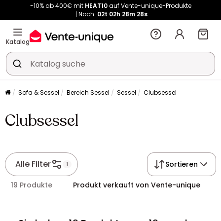
Kauf-unique wird zu Vente-unique - Gleicher Shop, neuer Name!
-10% ab 400€ mit
HEAT10
auf Vente-unique-Produkte
Noch:
02t
02h
54m
19s
Katalog
Sofa & Sessel
Bereich Sessel
Sessel
Clubsessel
Clubsessel
Alle Filter
Sortieren
1
19 Produkte
Produkt verkauft von Vente-unique