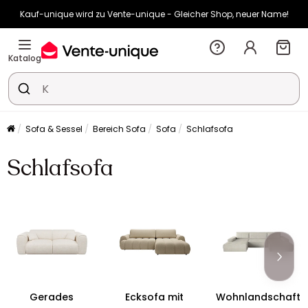
Kauf-unique wird zu Vente-unique - Gleicher Shop, neuer Name!
-10% ab 400€ mit
HEAT10
auf Vente-unique-Produkte
Noch:
00t
17h
21m
48s
Katalog
Sofa & Sessel
Bereich Sofa
Sofa
Schlafsofa
Schlafsofa
Gerades
Ecksofa mit
Wohnlandschaft