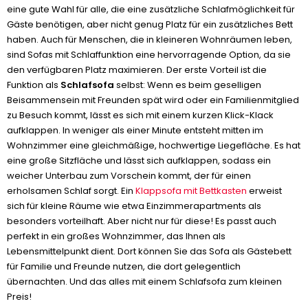
eine gute Wahl für alle, die eine zusätzliche Schlafmöglichkeit für
Gäste benötigen, aber nicht genug Platz für ein zusätzliches Bett
haben. Auch für Menschen, die in kleineren Wohnräumen leben,
sind Sofas mit Schlaffunktion eine hervorragende Option, da sie
den verfügbaren Platz maximieren. Der erste Vorteil ist die
Funktion als
Schlafsofa
selbst: Wenn es beim geselligen
Beisammensein mit Freunden spät wird oder ein Familienmitglied
zu Besuch kommt, lässt es sich mit einem kurzen Klick-Klack
aufklappen. In weniger als einer Minute entsteht mitten im
Wohnzimmer eine gleichmäßige, hochwertige Liegefläche. Es hat
eine große Sitzfläche und lässt sich aufklappen, sodass ein
weicher Unterbau zum Vorschein kommt, der für einen
erholsamen Schlaf sorgt. Ein
Klappsofa mit Bettkasten
erweist
sich für kleine Räume wie etwa Einzimmerapartments als
besonders vorteilhaft. Aber nicht nur für diese! Es passt auch
perfekt in ein großes Wohnzimmer, das Ihnen als
Lebensmittelpunkt dient. Dort können Sie das Sofa als Gästebett
für Familie und Freunde nutzen, die dort gelegentlich
übernachten. Und das alles mit einem Schlafsofa zum kleinen
Preis!