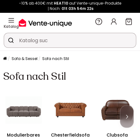
Noch:
01t
03h
54m
21s
Kauf-unique wird zu Vente-unique - Gleicher Shop, neuer Name!
-10% ab 400€ mit
HEAT10
auf Vente-unique-Produkte
Noch:
01t
04h
20m
47s
Katalog
Sofa & Sessel
Sofa nach Stil
Sofa nach Stil
Modulierbares
Chesterfieldsofa
Clubsofa