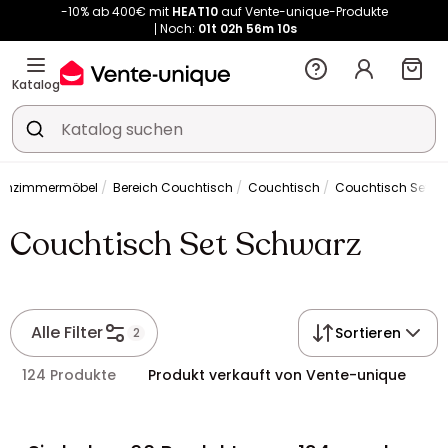
Noch:
01t
02h
56m
09s
Kauf-unique wird zu Vente-unique - Gleicher Shop, neuer Name!
-10% ab 400€ mit
HEAT10
auf Vente-unique-Produkte
Noch:
01t
02h
56m
17s
Katalog
hnzimmermöbel
Bereich Couchtisch
Couchtisch
Couchtisch Set S
Couchtisch Set Schwarz
Alle Filter
Sortieren
2
124 Produkte
Produkt verkauft von Vente-unique