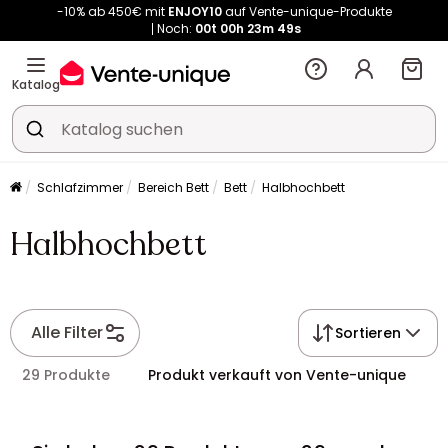
-10% ab 450€ mit
ENJOY10
auf Vente-unique-Produkte
Noch:
00t
00h
23m
49s
Kauf-unique wird zu Vente-unique - Gleicher Shop, neuer Name!
-10% ab 450€ mit
ENJOY10
auf Vente-unique-Produkte
Katalog
Noch:
00t
00h
23m
56s
Schlafzimmer
Bereich Bett
Bett
Halbhochbett
Halbhochbett
Alle Filter
Sortieren
29 Produkte
Produkt verkauft von Vente-unique