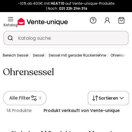
-10% ab 400€ mit
HEAT10
auf Vente-unique-Produkte
Noch:
02t
22h
21m
30s
Kauf-unique wird zu Vente-unique - Gleicher Shop, neuer Name!
-10% ab 400€ mit
HEAT10
auf Vente-unique-Produkte
Noch:
02t
22h
21m
38s
Katalog
Bereich Sessel
Sessel
Sessel mit gerader Rückenlehne
Ohrensesse
Ohrensessel
Alle Filter
Sortieren
1
14 Produkte
Produkt verkauft von Vente-unique