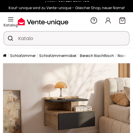
Kauf-unique wird zu Vente-unique - Gleicher Shop, neuer Name!
-10% ab 400€ mit
HEAT10
auf Vente-unique-Produkte
Noch:
00t
22h
26m
51s
Katalog
Schlafzimmer
Schlafzimmermöbel
Bereich Nachttisch
Nachtti