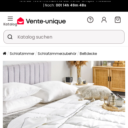
Kauf-unique wird zu Vente-unique - Gleicher Shop, neuer Name!
-10% ab 400€ mit
HEAT10
auf Vente-unique-Produkte
Noch:
00t
14h
49m
55s
Katalog
Schlafzimmer
Schlafzimmerzubehör
Bettdecke