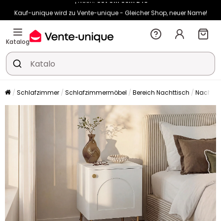
Kauf-unique wird zu Vente-unique - Gleicher Shop, neuer Name!
-10% ab 450€ mit
ENJOY10
auf Vente-unique-Produkte
Noch:
00t
01h
00m
31s
Katalog
Schlafzimmer
Schlafzimmermöbel
Bereich Nachttisch
Nachtti