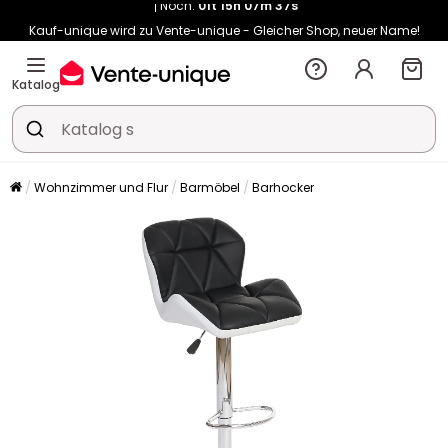
Kauf-unique wird zu Vente-unique - Gleicher Shop, neuer Name!
-10% ab 400€ mit
HEAT10
auf Vente-unique-Produkte
Noch:
01t
15h
07m
45s
Katalog
Wohnzimmer und Flur
Barmöbel
Barhocker