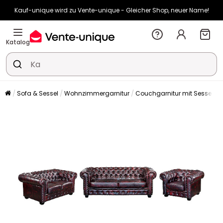
Kauf-unique wird zu Vente-unique - Gleicher Shop, neuer Name!
-10% ab 400€ mit
HEAT10
auf Vente-unique-Produkte
Noch:
00t
20h
49m
06s
Katalog
Sofa & Sessel
Wohnzimmergarnitur
Couchgarnitur mit Sessel