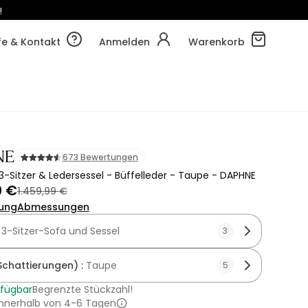
!
09m
23s
lfe & Kontakt
Anmelden
Warenkorb
NE
673 Bewertungen
3-Sitzer & Ledersessel - Büffelleder - Taupe - DAPHNE
9 €
1.459,99 €
ung
Abmessungen
:
3-Sitzer-Sofa und Sessel
3
Schattierungen) :
Taupe
5
rfügbar
Begrenzte Stückzahl!
innerhalb von 4-6 Tagen