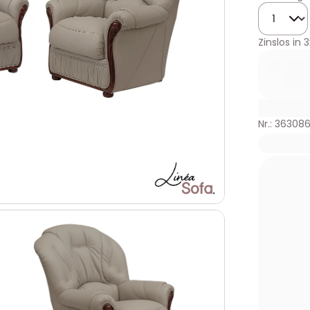
Menge
Zinslos in
3
Nr.: 36308