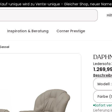
Kauf-unique wird zu Vente-unique - Gleicher Shop, neuer Name
b 400€ mit
HEAT10
auf Vente-unique-Produkte
Noch:
01t
05h
Hi
Inspiration & Beratung
Corner Prestige
Sessel
DAPH
Ledersofa 
1.269,9
Beschreib
Modell 
Farbe (
Sofort ve
Lieferung 