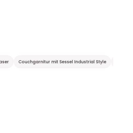
aser
Couchgarnitur mit Sessel Industrial Style
Couchga