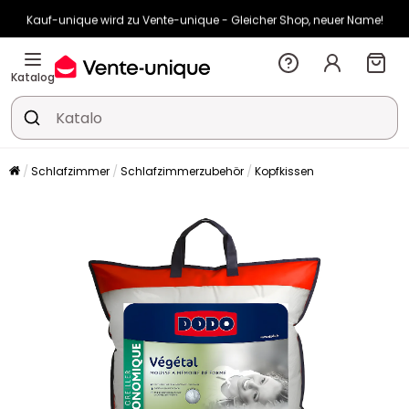
Kauf-unique wird zu Vente-unique - Gleicher Shop, neuer Name!
-10% ab 400€ mit
HEAT10
auf Vente-unique-Produkte
Noch:
02t
00h
32m
58s
Katalog
Schlafzimmer
Schlafzimmerzubehör
Kopfkissen