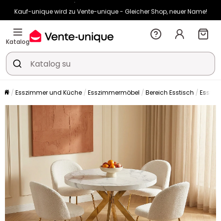
Kauf-unique wird zu Vente-unique - Gleicher Shop, neuer Name!
-10% ab 400€ mit
HEAT10
auf Vente-unique-Produkte
Noch:
02t
06h
53m
49s
Katalog
Esszimmer und Küche
Esszimmermöbel
Bereich Esstisch
Esstis