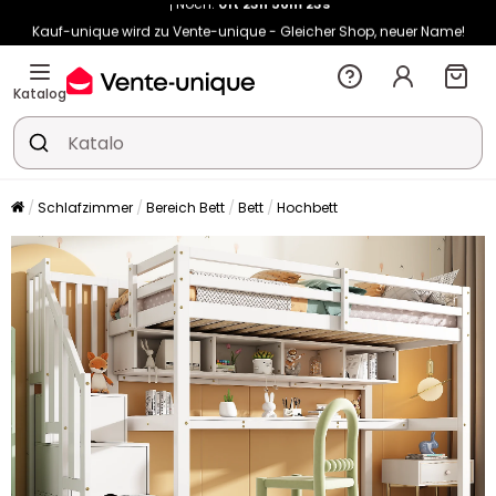
Kauf-unique wird zu Vente-unique - Gleicher Shop, neuer Name!
-10% ab 400€ mit
HEAT10
auf Vente-unique-Produkte
Noch:
01t
23h
56m
31s
Katalog
Schlafzimmer
Bereich Bett
Bett
Hochbett