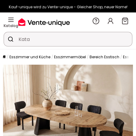
Kauf-unique wird zu Vente-unique - Gleicher Shop, neuer Name!
-10% ab 400€ mit
HEAT10
auf Vente-unique-Produkte
Noch:
01t
06h
21m
45s
Katalog
Esszimmer und Küche
Esszimmermöbel
Bereich Esstisch
Esstis