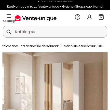
Kauf-unique wird zu Vente-unique - Gleicher Shop, neuer Name!
-10% ab 400€ mit
HEAT10
auf Vente-unique-Produkte
Noch:
01t
08h
19m
09s
Katalog
schlossener und offener Kleiderschrank
Bereich Kleiderschrank
Kleider