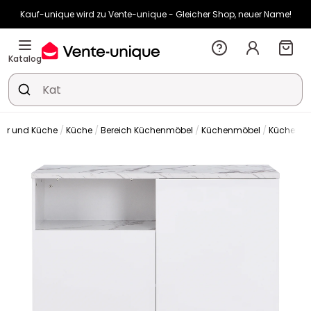
Kauf-unique wird zu Vente-unique - Gleicher Shop, neuer Name!
-10% ab 450€ mit
ENJOY10
auf Vente-unique-Produkte
Noch:
00t
04h
44m
13s
Katalog
er und Küche
Küche
Bereich Küchenmöbel
Küchenmöbel
Küchenins