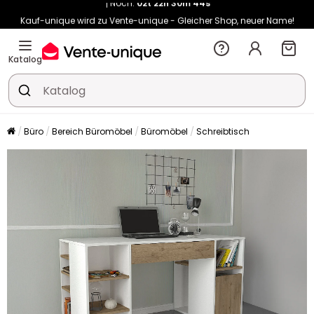
Kauf-unique wird zu Vente-unique - Gleicher Shop, neuer Name!
-10% ab 400€ mit
HEAT10
auf Vente-unique-Produkte
Noch:
02t
22h
30m
52s
Katalog
Büro
Bereich Büromöbel
Büromöbel
Schreibtisch