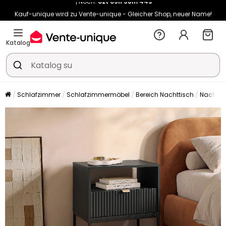
Kauf-unique wird zu Vente-unique - Gleicher Shop, neuer Name!
-10% ab 400€ mit
HEAT10
auf Vente-unique-Produkte
Noch:
02t
09h
58m
52s
Katalog
Schlafzimmer
Schlafzimmermöbel
Bereich Nachttisch
Nachtti