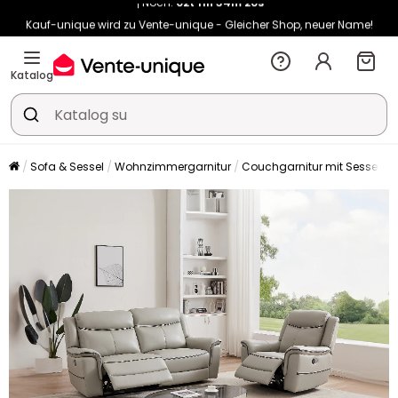
Kauf-unique wird zu Vente-unique - Gleicher Shop, neuer Name!
-10% ab 400€ mit
HEAT10
auf Vente-unique-Produkte
Noch:
02t
11h
34m
28s
Katalog
Sofa & Sessel
Wohnzimmergarnitur
Couchgarnitur mit Sessel