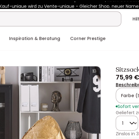
Kauf-unique wird zu Vente-unique - Gleicher Shop, neuer Name
 450€ mit
ENJOY10
auf Vente-unique-Produkte
Noch:
00t
01h
Hi
Inspiration & Beratung
Corner Prestige
Sitzsac
75,99 
Beschreib
Farbe (
Sofort ve
Geliefert
Menge
Zinslos in
3