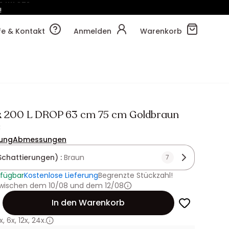
!
24m
10s
lfe & Kontakt
Anmelden
Warenkorb
k 200 L DROP 63 cm 75 cm Goldbraun
€
ung
Abmessungen
Schattierungen) :
Braun
7
rfügbar
Kostenlose Lieferung
Begrenzte Stückzahl!
 zwischen dem 10/08 und dem 12/08
In den Warenkorb
x
,
6x
,
12x
,
24x.