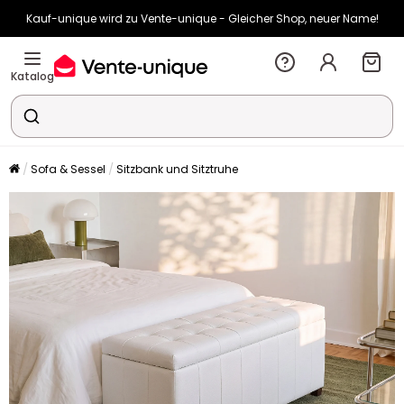
Kauf-unique wird zu Vente-unique - Gleicher Shop, neuer Name!
-10% ab 450€ mit
ENJOY10
auf Vente-unique-Produkte
Noch:
00t
02h
39m
01s
Katalog
Sofa & Sessel
Sitzbank und Sitztruhe