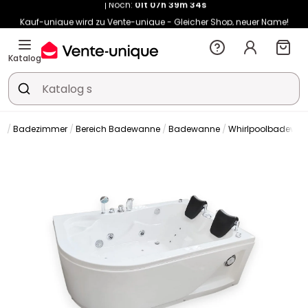
Kauf-unique wird zu Vente-unique - Gleicher Shop, neuer Name!
-10% ab 400€ mit
HEAT10
auf Vente-unique-Produkte
Noch:
01t
07h
39m
42s
Katalog
Badezimmer
Bereich Badewanne
Badewanne
Whirlpoolbadewa