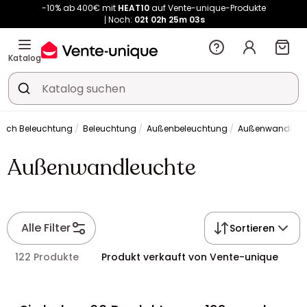
-10% ab 400€ mit
HEAT10
auf Vente-unique-Produkte
Noch:
02t
02h
25m
03s
Kauf-unique wird zu Vente-unique - Gleicher Shop, neuer Name!
-10% ab 400€ mit
HEAT10
auf Vente-unique-Produkte
Noch:
02t
02h
25m
10s
Katalog
eich Beleuchtung
Beleuchtung
Außenbeleuchtung
Außenwandleuc
Außenwandleuchte
Alle Filter
Sortieren
122 Produkte
Produkt verkauft von Vente-unique