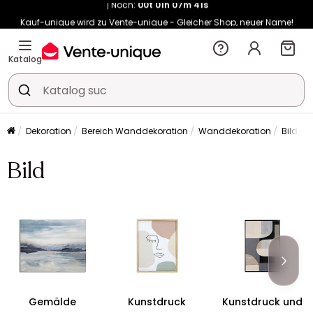
Kauf-unique wird zu Vente-unique - Gleicher Shop, neuer Name!
-10% ab 450€ mit
ENJOY10
auf Vente-unique-Produkte
Noch:
00t
01h
07m
49s
Katalog
Dekoration
Bereich Wanddekoration
Wanddekoration
Bild
Bild
Gemälde
Kunstdruck
Kunstdruck und