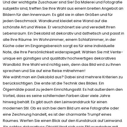
Und der wichtigste Zuschauer sind Sie! Da Malerei und Fotografie
subjektiv sind, treffen Sie Ihre Wahl aus einem breiten Angebot an
Bildern für den Innenraum. Es gibt sie in allen Größen und für
jeden Geschmack. Wandkunst kleidet eine Wand auf die
schönste Art und Weise. Er verschönert sie und veredelt Ihren
Lebensraum. Ein Dekobild ist dekorativ und ästhetisch und passt in
alle Ihre Räume. Im Wohnzimmer, einem Schlafzimmer, in der
Küche oder im Eingangsbereich sorgt es für eine individuelle
Note, die Ihre Persönlichkeit widerspiegelt. Wählen Sie mit Vente-
unique ein günstiges und qualitativ hochwertiges dekoratives
Wandbild. Ihre Wahl wird richtig sein, denn das Bild wird zu Ihnen
sprechen und Sie auf eine Reise mitnehmen!
Wie wählt man ein Dekobild aus? Dabei sind mehrere Kriterien zu
berücksichtigen. Die erste ist die Technik des Bildes. Ein
Ölgemälde passt zu jedem Einrichtungsstil. Es hat außerdem den
Vorteil, dass es seine schillernden Farben über viele Jahre
hinweg behält. Es gibt auch den Leinwanddruck für einen
modernen Stil. Ob es sich bei dem Bild um eine Fotografie oder
eine Zeichnung handelt, es ist der charmante Trumpf eines
Raumes. Werfen Sie einen Blick auf den Kunstdruck auf Leinwand.
Als echtes dekoratives Objekt lässt sich sein Stil wunderbar mit