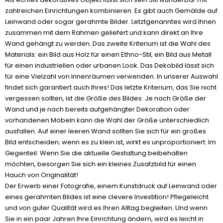
zahlreichen Einrichtungen kombinieren. Es gibt auch Gemälde auf
Leinwand oder sogar gerahmte Bilder. Letztgenanntes wird Ihnen
zusammen mit dem Rahmen geliefert und kann direkt an Ihre
Wand gehängt zu werden. Das zweite Kriterium ist die Wahl des
Materials: ein Bild aus Holz für einen Ethno-Stil, ein Bild aus Metall
für einen industriellen oder urbanen Look. Das Dekobild lässt sich
für eine Vielzahl von Innenräumen verwenden. In unserer Auswahl
findet sich garantiert auch Ihres! Das letzte Kriterium, das Sie nicht
vergessen sollten, ist die Größe des Bildes. Je nach Größe der
Wand und je nach bereits aufgehängter Dekoration oder
vorhandenen Möbeln kann die Wahl der Größe unterschiedlich
ausfallen. Auf einer leeren Wand sollten Sie sich für ein großes
Bild entscheiden; wenn es zu klein ist, wirkt es unproportioniert. Im
Gegenteil: Wenn Sie die aktuelle Gestaltung beibehalten
möchten, besorgen Sie sich ein kleines Zusatzbild für einen
Hauch von Originalität!
Der Erwerb einer Fotografie, einem Kunstdruck auf Leinwand oder
eines gerahmten Bildes ist eine clevere Investition! Pflegeleicht
und von guter Qualität wird es Ihren Alltag begleiten. Und wenn
Sie in ein paar Jahren Ihre Einrichtung ändern, wird es leicht in